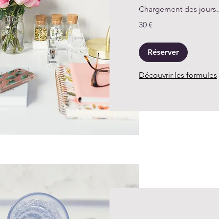
Chargement des jours..
30
30 €
euros
Réserver
Découvrir les formules