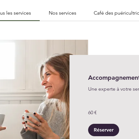
us les services
Nos services
Café des puéricultri
Accompagnement 
Une experte à votre ser
60
60 €
euros
Réserver